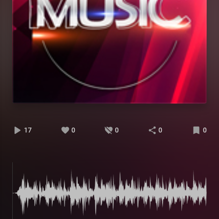
17
0
0
0
0