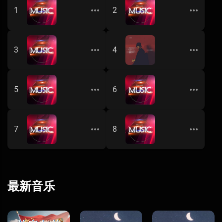
在人间-王建房
赵薇 - 自从有了
1
2
王建房
赵薇
我的一个道姑朋友-以冬
零一九零贰 - 忘川
3
4
以冬
零一九零贰
西沢幸奏 - Brilliant Star
一直下雨的星期
5
6
游客
赵薇
这个世界会好吗2015-李志
童话镇-陈一发儿
7
8
李志
游客
最新音乐