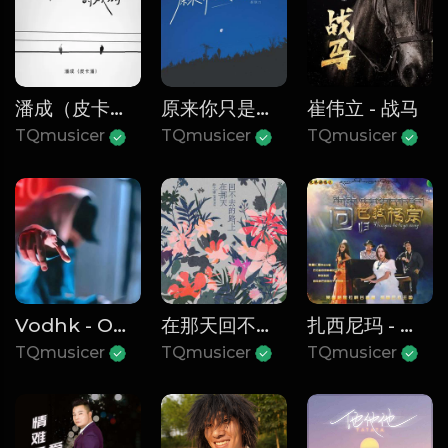
潘成（皮卡潘） - 白鸽乌鸦相爱的戏码
原来你只是一个过客 - 郝琪力
崔伟立 - 战马
TQmusicer
TQmusicer
TQmusicer
Vodhk - Oppress（Radio Edit）
在那天回不去的路上 - 薛之谦
扎西尼玛 - 次真拉姆
TQmusicer
TQmusicer
TQmusicer