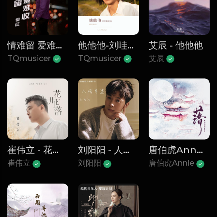
情难留 爱难收 - 倪红
他他他-刘哇噻疯了
艾辰 - 他他他
TQmusicer
TQmusicer
艾辰
崔伟立 - 花开花落
刘阳阳 - 人间半途
唐伯虎Annie - 落
崔伟立
刘阳阳
唐伯虎Annie