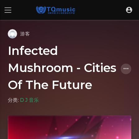
游客
Infected
Mushroom - Cities
Of The Future
分类:
D J 音乐