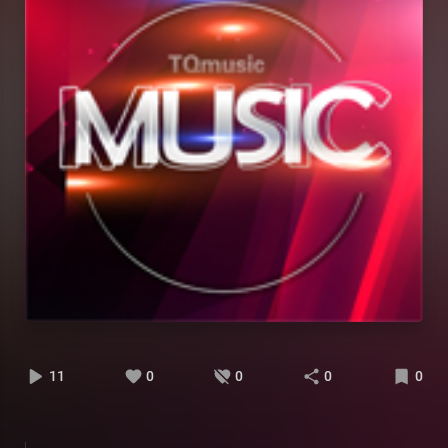
11
0
0
0
0