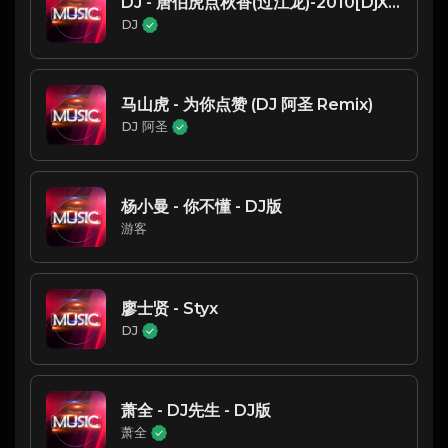
DJ - 唐伯虎点秋香(过江龙)-2010[DjXiaoyang_Rmx] (DJ版)
DJ
马山虎 - 为你点赞 (DJ 阿圣 Remix)
DJ 阿圣
杨小曼 - 你不懂 - DJ版
游客
廖士贤 - Styx
DJ
萧全 - DJ先生 - DJ版
萧全