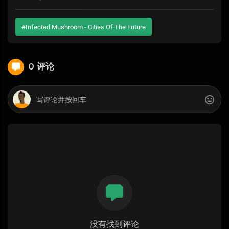
#Infected Mushroom - Cities Of The Future
0 评论
没有找到评论