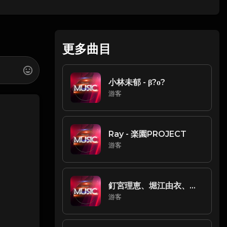
更多曲目
小林未郁 - β?ο?
游客
Ray - 楽園PROJECT
游客
釘宮理恵、堀江由衣、喜多村英梨 - プレパレード
游客