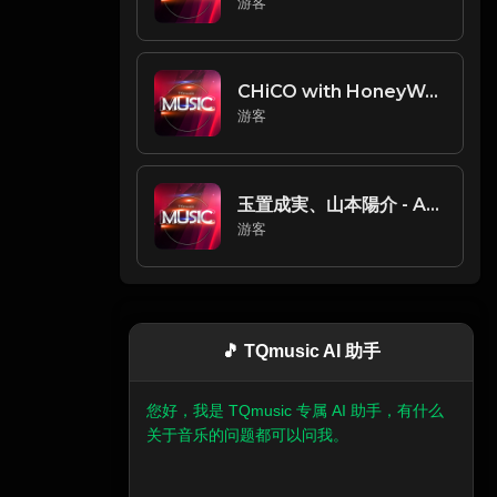
游客
CHiCO with HoneyWorks - 世界は恋に落ちている
游客
玉置成実、山本陽介 - ALL-WAYS
游客