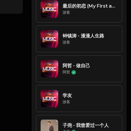
最后的初恋 (My First and Last) (Chi-NCT DREAM
游客
钟镇涛 - 漫漫人生路
游客
阿哲 - 做自己
阿哲
学友
游客
子尧 - 我曾爱过一个人