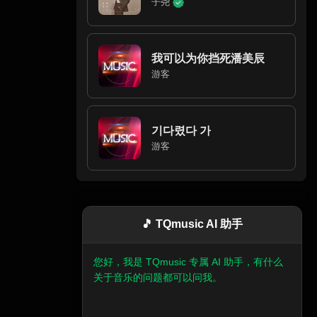
子尧
我可以为你挡死潘美辰
游客
기다렸다 가
游客