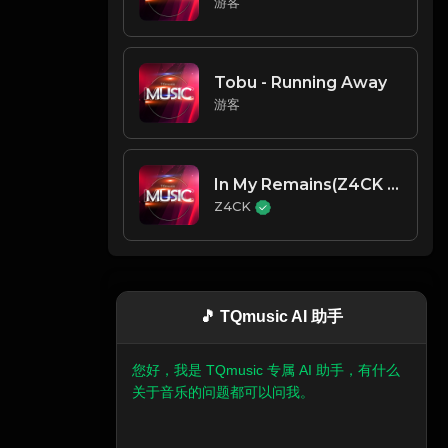
游客
Tobu - Running Away
游客
In My Remains(Z4CK Remix)-Z4CK
Z4CK