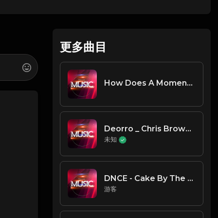
更多曲目
How Does A Moment Last Forever (《美女与野兽》电影插曲) - Céline Dion
Deorro _ Chris Brown - Five More Hours
未知
DNCE - Cake By The Ocean
游客