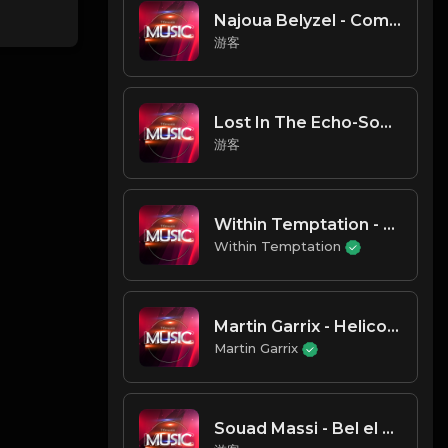
Najoua Belyzel - Comme Toi
游客
Lost In The Echo-Soundtrack
游客
Within Temptation - Entertain You
Within Temptation
Martin Garrix - Helicopter (Original Mix)
Martin Garrix
Souad Massi - Bel el Madhi (The Gate of the Past)