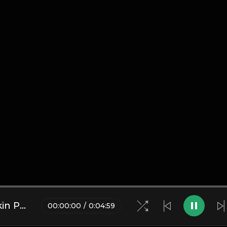
Points of Authority (Live) -Linkin Park
00
:
00
:
00
/
0
:
04
:
59