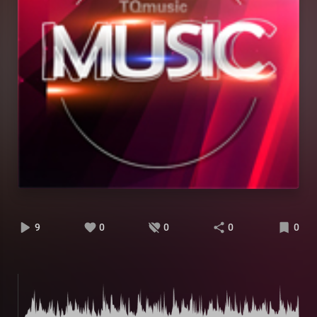
9
0
0
0
0