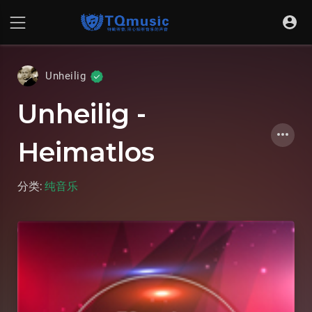
Unheilig
Unheilig -
Heimatlos
分类:
纯音乐