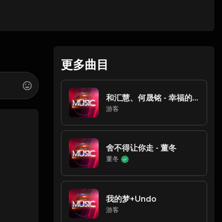
更多曲目
和汇慧、何晟铭 - 幸福的方向
游客
舍不得让你走 - 董冬
董冬
我的梦+Undo
游客