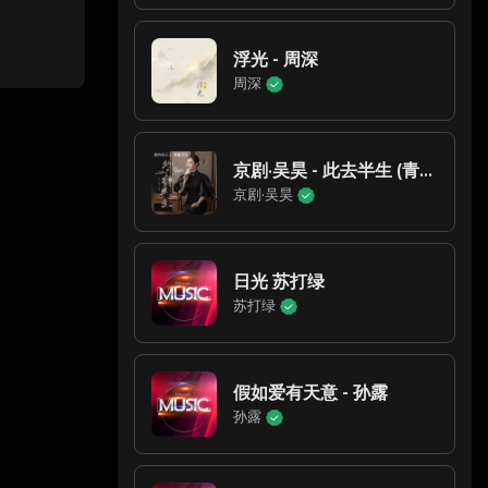
浮光 - 周深
周深
京剧·吴昊 - 此去半生 (青衣戏腔版)
京剧·吴昊
日光 苏打绿
苏打绿
假如爱有天意 - 孙露
孙露