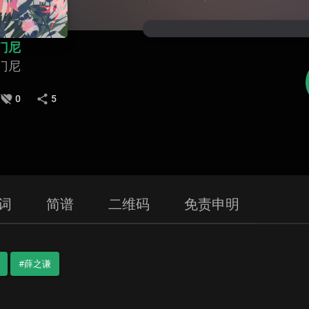
 门尼
 门尼
0
5
词
简谱
二维码
免责申明
#薛之谦