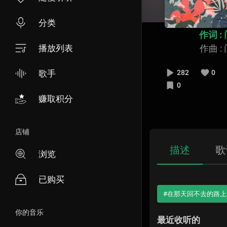
分类
作词 :
播放列表
作曲 :
歌手
282
0
0
赚取积分
店铺
描述
歌
浏览
已购买
#在那天回不去的路上
你的音乐
最近收听的