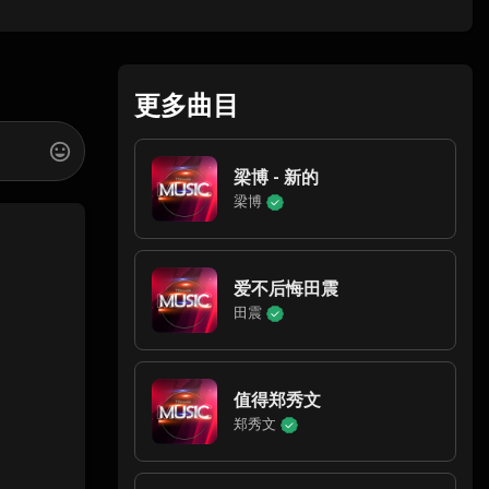
更多曲目
梁博 - 新的
梁博
爱不后悔田震
田震
值得郑秀文
郑秀文