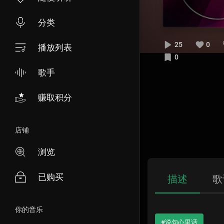
分类
25
0
播放列表
0
歌手
赚取积分
店铺
浏览
已购买
描述
歌
你的音乐
#说句心里话